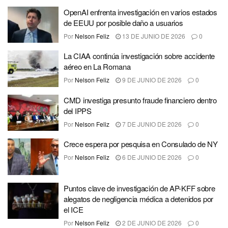
OpenAI enfrenta investigación en varios estados
de EEUU por posible daño a usuarios
Por
Nelson Feliz
13 DE JUNIO DE 2026
0
La CIAA continúa investigación sobre accidente
aéreo en La Romana
Por
Nelson Feliz
9 DE JUNIO DE 2026
0
CMD investiga presunto fraude financiero dentro
del IPPS
Por
Nelson Feliz
7 DE JUNIO DE 2026
0
Crece espera por pesquisa en Consulado de NY
Por
Nelson Feliz
6 DE JUNIO DE 2026
0
Puntos clave de investigación de AP-KFF sobre
alegatos de negligencia médica a detenidos por
el ICE
Por
Nelson Feliz
2 DE JUNIO DE 2026
0