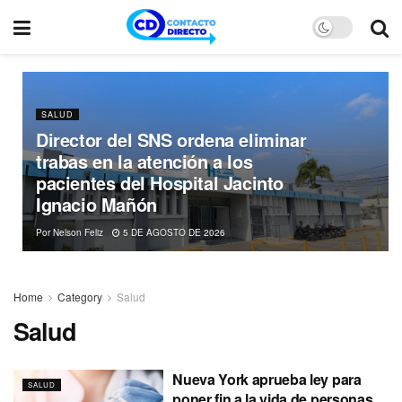
SALUD
Director del SNS ordena eliminar
trabas en la atención a los
pacientes del Hospital Jacinto
Ignacio Mañón
Por
Nelson Feliz
5 DE AGOSTO DE 2026
Home
Category
Salud
Salud
Nueva York aprueba ley para
SALUD
poner fin a la vida de personas