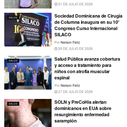
31 DE JULIO DE 2026
Sociedad Dominicana de Cirugía
SALUD
de Columna inaugura en su 10°
Congreso Curso Internacional
SILACO
Por
Nelson Feliz
29 DE JULIO DE 2026
Salud Pública avanza cobertura
SALUD
y acceso a tratamiento para
niños con atrofia muscular
espinal
Por
Nelson Feliz
27 DE JULIO DE 2026
SOLN y PreCoHis alertan
SALUD
dominicanos en EUA sobre
resurgimiento enfermedad
sarampión