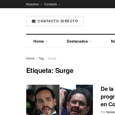
Nosotros
Contacto
CONTACTO DIRECTO
Home
Destacados
Na
Home
Tag
Surge
Etiqueta:
Surge
De la
progr
en C
Por
Nelson