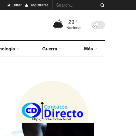
Entrar
Registrarse
29
°C
Nacional
nología
Guerra
Más