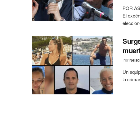
POR AS
El excén
eleccione
Surge
muert
Por
Nelson
Un equip
la cámar