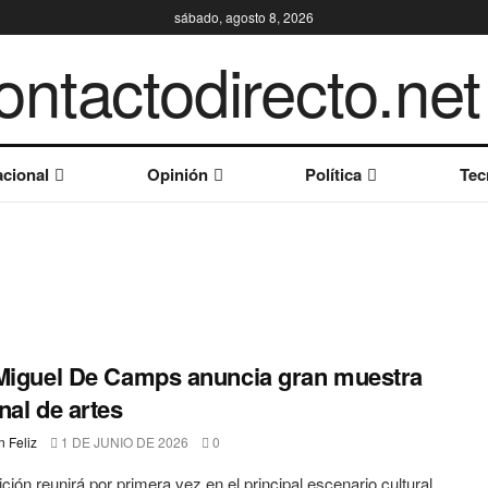
sábado, agosto 8, 2026
cional
Opinión
Política
Tec
Miguel De Camps anuncia gran muestra
nal de artes
 Feliz
1 DE JUNIO DE 2026
0
ición reunirá por primera vez en el principal escenario cultural