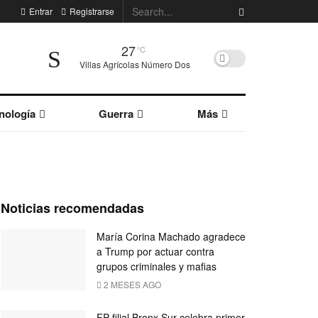
Entrar
Registrarse
27
°C
Villas Agrícolas Número Dos
nología
Guerra
Más
Noticias recomendadas
María Corina Machado agradece
a Trump por actuar contra
grupos criminales y mafias
2 MESES AGO
FP filial Bronx Sur celebra primer