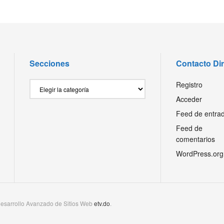
Secciones
Contacto Di
Secciones
Registro
Acceder
Feed de entra
Feed de
comentarios
WordPress.org
esarrollo Avanzado de Sitios Web
etv.do
.