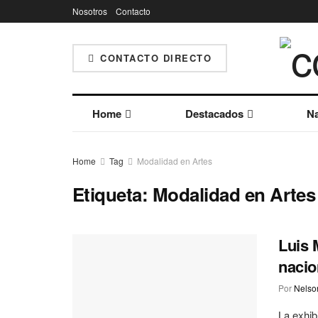
Nosotros
Contacto
CONTACTO DIRECTO
Home
Destacados
Na
Home
Tag
Modalidad en Artes
Etiqueta:
Modalidad en Artes
Luis 
nacio
Por
Nelson
La exhib