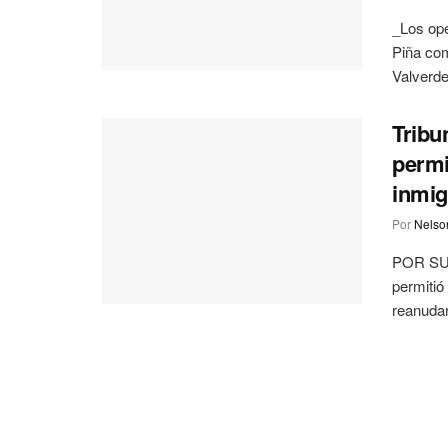
_Los ope
Piña com
Valverde,
Tribu
permi
inmig
Por
Nelson
POR SUD
permitió
reanudara