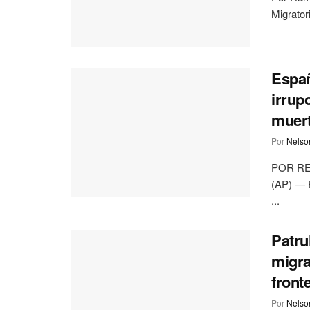
Migrator
Españ
irrup
muer
Por
Nelson
POR RE
(AP) — E
...
Patru
migra
front
Por
Nelson