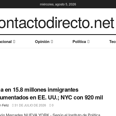
miércoles, agosto 5, 2026
cional
Opinión
Política
Tec
a en 15.8 millones inmigrantes
umentados en EE. UU.; NYC con 920 mil
 Feliz
31 DE JULIO DE 2026
0
ón Mercedes NUEVA YORK.- Según el Instituto de Política