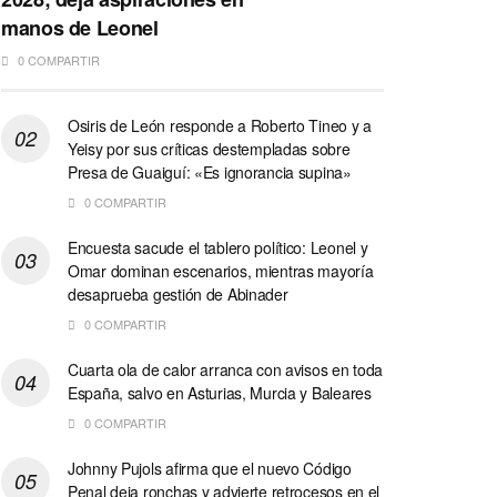
manos de Leonel
0 COMPARTIR
Osiris de León responde a Roberto Tineo y a
Yeisy por sus críticas destempladas sobre
Presa de Guaiguí: «Es ignorancia supina»
0 COMPARTIR
Encuesta sacude el tablero político: Leonel y
Omar dominan escenarios, mientras mayoría
desaprueba gestión de Abinader
0 COMPARTIR
Cuarta ola de calor arranca con avisos en toda
España, salvo en Asturias, Murcia y Baleares
0 COMPARTIR
Johnny Pujols afirma que el nuevo Código
Penal deja ronchas y advierte retrocesos en el