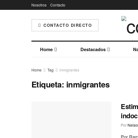
Nosotros
Contacto
CONTACTO DIRECTO
Home
Destacados
Na
Home
Tag
inmigrantes
Etiqueta:
inmigrantes
Estim
indoc
Por
Nelson
Por Ram