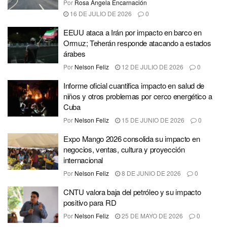
Por
Rosa Ángela Encarnación
16 DE JULIO DE 2026
0
EEUU ataca a Irán por impacto en barco en
Ormuz; Teherán responde atacando a estados
árabes
Por
Nelson Feliz
12 DE JULIO DE 2026
0
Informe oficial cuantifica impacto en salud de
niños y otros problemas por cerco energético a
Cuba
Por
Nelson Feliz
15 DE JUNIO DE 2026
0
Expo Mango 2026 consolida su impacto en
negocios, ventas, cultura y proyección
internacional
Por
Nelson Feliz
8 DE JUNIO DE 2026
0
CNTU valora baja del petróleo y su impacto
positivo para RD
Por
Nelson Feliz
25 DE MAYO DE 2026
0