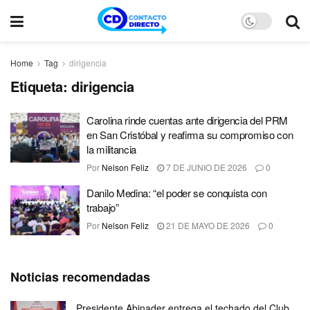
Home
Tag
dirigencia
Etiqueta:
dirigencia
Carolina rinde cuentas ante dirigencia del PRM
en San Cristóbal y reafirma su compromiso con
la militancia
Por
Nelson Feliz
7 DE JUNIO DE 2026
0
Danilo Medina: “el poder se conquista con
trabajo”
Por
Nelson Feliz
21 DE MAYO DE 2026
0
Noticias recomendadas
Presidente Abinader entrega el techado del Club