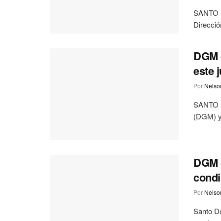
SANTO D
Direcció
DGM d
este 
Por
Nelson
SANTO D
(DGM) y 
DGM d
condi
Por
Nelson
Santo D