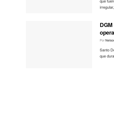
que fuer
irregular,
DGM d
opera
Por
Nelson
Santo Do
que dura