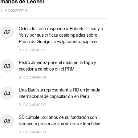
manos de Leonel
0 COMPARTIR
Osiris de León responde a Roberto Tineo y a
Yeisy por sus críticas destempladas sobre
Presa de Guaiguí: «Es ignorancia supina»
0 COMPARTIR
Pedro Jiménez pone el dedo en la llaga y
cuestiona cambios en el PRM
0 COMPARTIR
Lina Bautista representará a RD en jornada
internacional de capacitación en Perú
0 COMPARTIR
SD cumple 528 años de su fundación con
llamado a preservar sus valores e identidad
0 COMPARTIR