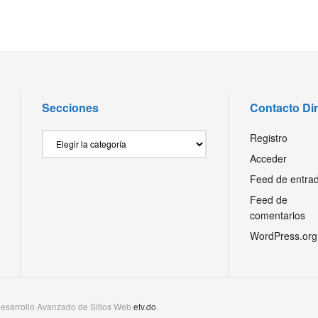
Secciones
Contacto Di
Secciones
Registro
Acceder
Feed de entra
Feed de
comentarios
WordPress.org
esarrollo Avanzado de Sitios Web
etv.do
.