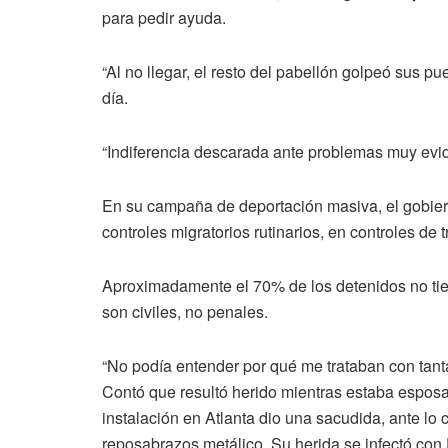
para pedir ayuda.
“Al no llegar, el resto del pabellón golpeó sus p
día.
“Indiferencia descarada ante problemas muy evi
En su campaña de deportación masiva, el gobier
controles migratorios rutinarios, en controles de 
Aproximadamente el 70% de los detenidos no ti
son civiles, no penales.
“No podía entender por qué me trataban con tanta
Contó que resultó herido mientras estaba esposa
instalación en Atlanta dio una sacudida, ante lo c
reposabrazos metálico. Su herida se infectó con 