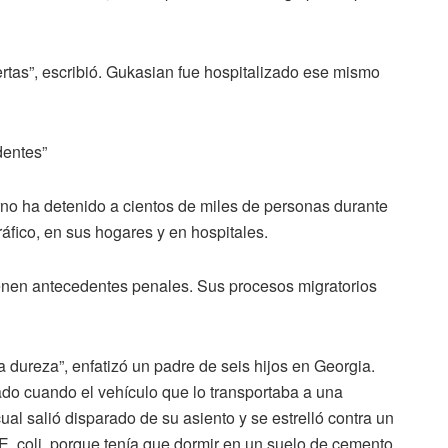
uertas”, escribió. Gukasian fue hospitalizado ese mismo
dentes”
no ha detenido a cientos de miles de personas durante
tráfico, en sus hogares y en hospitales.
enen antecedentes penales. Sus procesos migratorios
 dureza”, enfatizó un padre de seis hijos en Georgia.
do cuando el vehículo que lo transportaba a una
ual salió disparado de su asiento y se estrelló contra un
E. coli, porque tenía que dormir en un suelo de cemento