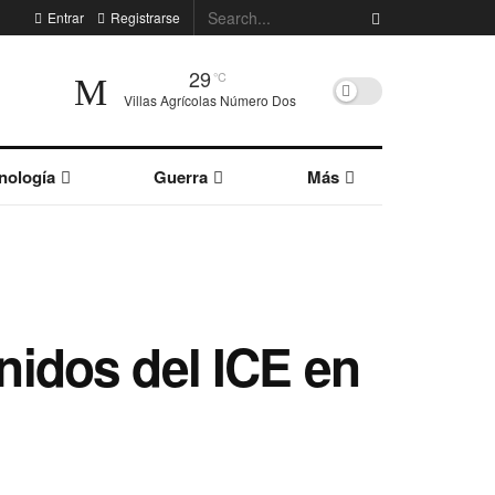
Entrar
Registrarse
29
°C
Villas Agrícolas Número Dos
nología
Guerra
Más
enidos del ICE en