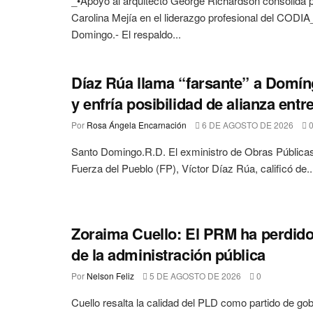
_•Apoyo al arquitecto George Richardson consolida 
Carolina Mejía en el liderazgo profesional del CODIA
Domingo.- El respaldo...
Díaz Rúa llama “farsante” a Domín
y enfría posibilidad de alianza ent
Por
Rosa Ángela Encarnación
6 DE AGOSTO DE 2026
Santo Domingo.R.D. El exministro de Obras Públicas 
Fuerza del Pueblo (FP), Víctor Díaz Rúa, calificó de..
Zoraima Cuello: El PRM ha perdido 
de la administración pública
Por
Nelson Feliz
5 DE AGOSTO DE 2026
0
Cuello resalta la calidad del PLD como partido de gob