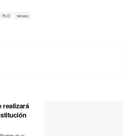
PLD
tareas
 realizará
stitución
Partido de la