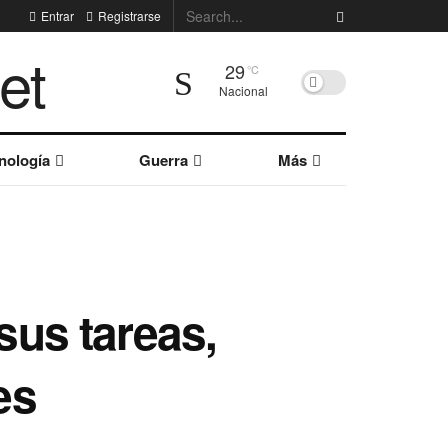
Entrar
Registrarse
29
°C
Nacional
nología
Guerra
Más
us tareas,
es