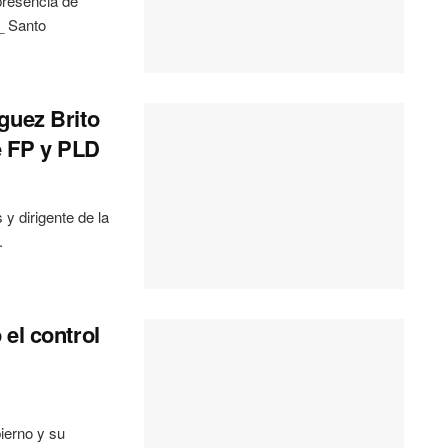
presencia de
_ Santo
guez Brito
re FP y PLD
0
y dirigente de la
.
el control
ierno y su