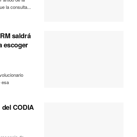
e la consulta...
PRM saldrá
ra escoger
olucionario
e esa
l del CODIA