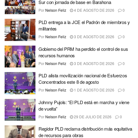
Sur con jornada de base en Barahona
Por
Nelson Feliz
4 DE AGOSTO DE 2026
0
PLD entrega a la JCE el Padrón de miembros y
militantes
Por
Nelson Feliz
3 DE AGOSTO DE 2026
0
Gobierno del PRM ha perdido el control de sus
recursos humanos
Por
Nelson Feliz
3 DE AGOSTO DE 2026
0
PLD alista movilización nacional de Esfuerzos
Concentrados este 8 de agosto
Por
Nelson Feliz
1 DE AGOSTO DE 2026
0
Johnny Pujols: “El PLD está en marcha y viene
de vuelta”
Por
Nelson Feliz
29 DE JULIO DE 2026
0
Regidor PLD reclama distribución más equitativa
de recursos para obras