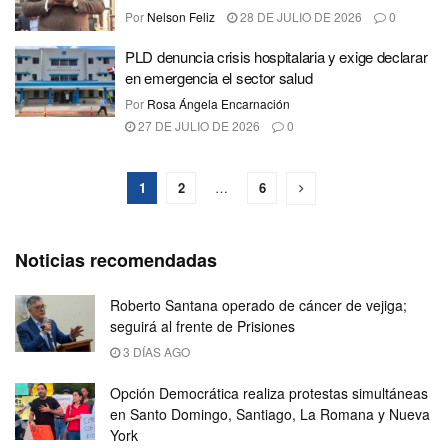
Por
Nelson Feliz
28 DE JULIO DE 2026
0
PLD denuncia crisis hospitalaria y exige declarar
en emergencia el sector salud
Por
Rosa Ángela Encarnación
27 DE JULIO DE 2026
0
1
2
…
6
Noticias recomendadas
Roberto Santana operado de cáncer de vejiga;
seguirá al frente de Prisiones
3 DÍAS AGO
Opción Democrática realiza protestas simultáneas
en Santo Domingo, Santiago, La Romana y Nueva
York