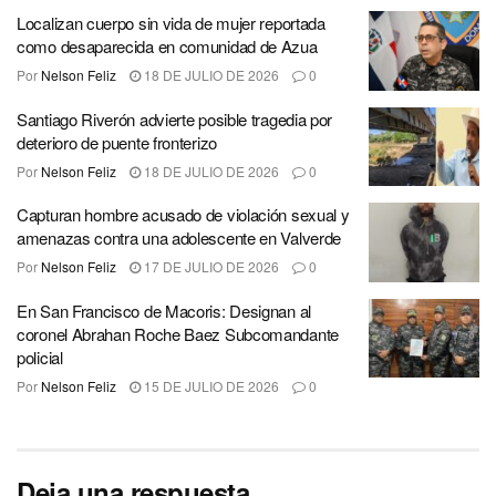
Localizan cuerpo sin vida de mujer reportada
como desaparecida en comunidad de Azua
Por
Nelson Feliz
18 DE JULIO DE 2026
0
Santiago Riverón advierte posible tragedia por
deterioro de puente fronterizo
Por
Nelson Feliz
18 DE JULIO DE 2026
0
Capturan hombre acusado de violación sexual y
amenazas contra una adolescente en Valverde
Por
Nelson Feliz
17 DE JULIO DE 2026
0
En San Francisco de Macoris: Designan al
coronel Abrahan Roche Baez Subcomandante
policial
Por
Nelson Feliz
15 DE JULIO DE 2026
0
Deja una respuesta