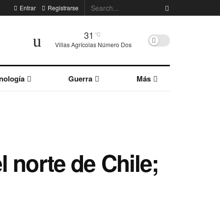
Entrar
Registrarse
31
°C
Villas Agrícolas Número Dos
nología
Guerra
Más
 norte de Chile;