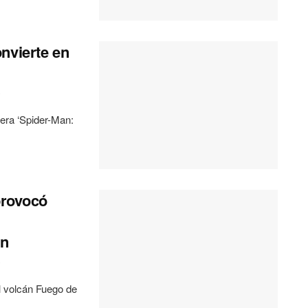
nvierte en
0
lera ‘Spider-Man:
provocó
en
0
volcán Fuego de