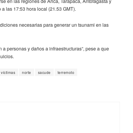
rse en las regiones de Arica, Tarapacá, Antofagasta y
o a las 17:53 hora local (21.53 GMT).
ndiciones necesarias para generar un tsunami en las
 a personas y daños a infraestructuras”, pese a que
uicios.
 víctimas
norte
sacude
terremoto