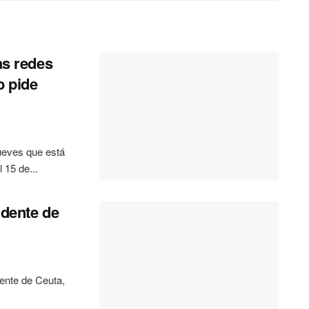
as redes
o pide
0
ueves que está
 15 de...
idente de
0
dente de Ceuta,