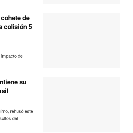
 cohete de
 colisión 5
0
 impacto de
ntiene su
sil
0
uirno, rehusó este
sultos del