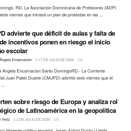
omingo. RD. La Asociación Dominicana de Profesores (ADP)
este viernes que iniciará un plan de protestas en las ...
 advierte que déficit de aulas y falta de
de incentivos ponen en riesgo el inicio
ño escolar
Ángela Encarnación
17 DE JULIO DE 2026
0
a Angela Encarnacion Santo DomingoRD.- La Corriente
ial Juan Pablo Duarte (CMJPD) advirtió este viernes que el
 ...
rten sobre riesgo de Europa y analiza rol
tégico de Latinoamérica en la geopolítica
 Feliz
2 DE JULIO DE 2026
0
ico dirigente político español, Josep Antoni Durán i Lleida,