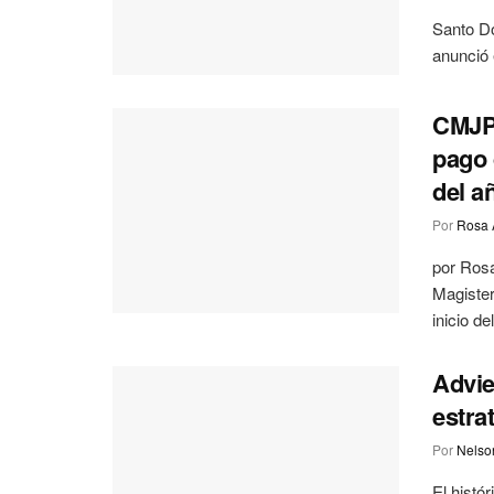
Santo D
anunció 
CMJPD
pago 
del a
Por
Rosa 
por Ros
Magister
inicio del
Advie
estra
Por
Nelson
El histór