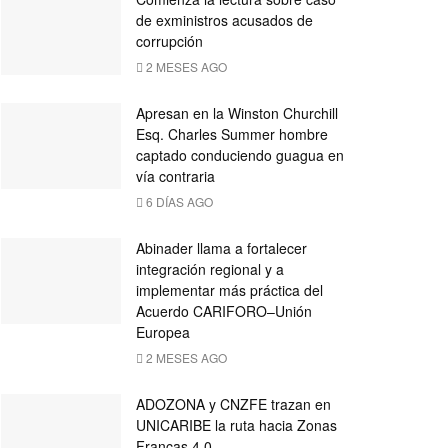
de exministros acusados de
corrupción
2 MESES AGO
Apresan en la Winston Churchill
Esq. Charles Summer hombre
captado conduciendo guagua en
vía contraria
6 DÍAS AGO
Abinader llama a fortalecer
integración regional y a
implementar más práctica del
Acuerdo CARIFORO–Unión
Europea
2 MESES AGO
ADOZONA y CNZFE trazan en
UNICARIBE la ruta hacia Zonas
Francas 4.0