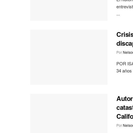
entrevis
...
Crisi
disca
Por
Nelson
POR ISA
34 años y
Autor
catas
Calif
Por
Nelson