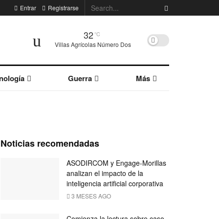
Entrar
Registrarse
32
°C
Villas Agrícolas Número Dos
nología
Guerra
Más
Noticias recomendadas
ASODIRCOM y Engage-Morillas
analizan el impacto de la
inteligencia artificial corporativa
3 MESES AGO
Comienza la lectura sobre caso