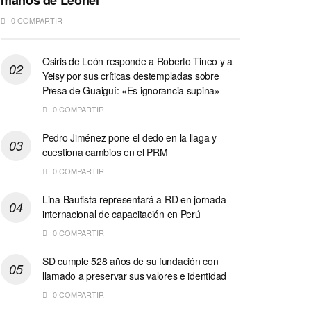
manos de Leonel
0 COMPARTIR
Osiris de León responde a Roberto Tineo y a
Yeisy por sus críticas destempladas sobre
Presa de Guaiguí: «Es ignorancia supina»
0 COMPARTIR
Pedro Jiménez pone el dedo en la llaga y
cuestiona cambios en el PRM
0 COMPARTIR
Lina Bautista representará a RD en jornada
internacional de capacitación en Perú
0 COMPARTIR
SD cumple 528 años de su fundación con
llamado a preservar sus valores e identidad
0 COMPARTIR