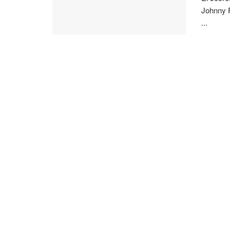
Johnny P
...