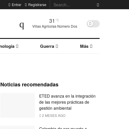
Entrar
Registrarse
31
°C
Villas Agrícolas Número Dos
nología
Guerra
Más
Noticias recomendadas
ETED avanza en la integración
de las mejores prácticas de
gestión ambiental
2 MESES AGO
Colombia da por muerto a