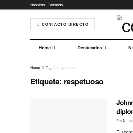
Nosotros
Contacto
CONTACTO DIRECTO
Home
Destacados
Na
Home
Tag
respetuoso
Etiqueta:
respetuoso
Johnn
diplo
Por
Nelson
El secre