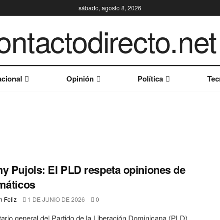
sábado, agosto 8, 2026
cional
Opinión
Política
Tec
y Pujols: El PLD respeta opiniones de
máticos
 Feliz
1 DE JUNIO DE 2026
0
tario general del Partido de la Liberación Dominicana (PLD),