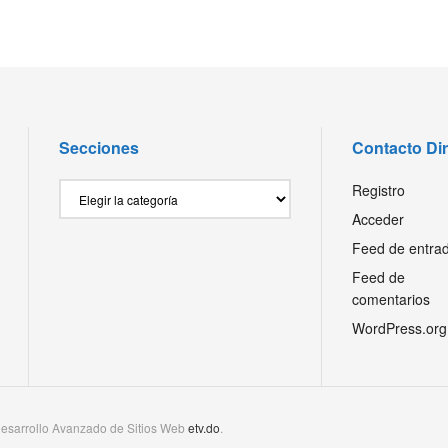
Secciones
Contacto Di
Secciones
Registro
Acceder
Feed de entra
Feed de
comentarios
WordPress.org
esarrollo Avanzado de Sitios Web
etv.do
.