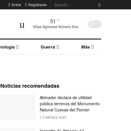
Entrar
Registrarse
31
°C
Villas Agrícolas Número Dos
nología
Guerra
Más
Noticias recomendadas
Abinader declara de utilidad
pública terrenos del Monumento
Natural Cuevas del Pomier
2 MESES AGO
Incendio de Almería: 12