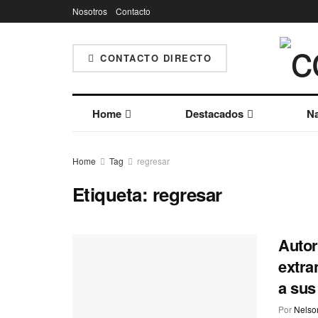
Nosotros
Contacto
CONTACTO DIRECTO
Home
Destacados
Na
Home
Tag
regresar
Etiqueta:
regresar
Autor
extra
a sus
Por
Nelson