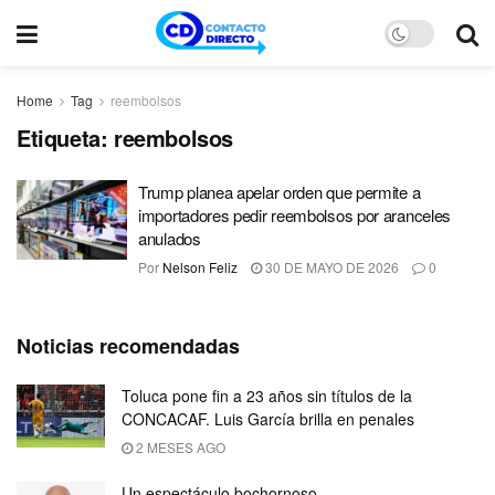
Home
Tag
reembolsos
Etiqueta:
reembolsos
Trump planea apelar orden que permite a
importadores pedir reembolsos por aranceles
anulados
Por
Nelson Feliz
30 DE MAYO DE 2026
0
Noticias recomendadas
Toluca pone fin a 23 años sin títulos de la
CONCACAF. Luis García brilla en penales
2 MESES AGO
Un espectáculo bochornoso