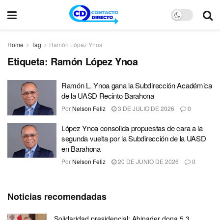
Home
Tag
Ramón López Ynoa
Etiqueta:
Ramón López Ynoa
Ramón L. Ynoa gana la Subdirección Académica
de la UASD Recinto Barahona
Por
Nelson Feliz
3 DE JULIO DE 2026
0
López Ynoa consolida propuestas de cara a la
segunda vuelta por la Subdirección de la UASD
en Barahona
Por
Nelson Feliz
20 DE JUNIO DE 2026
0
Noticias recomendadas
Solidaridad presidencial: Abinader dona 5.3