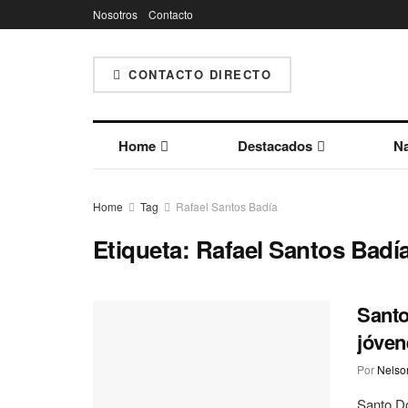
Nosotros
Contacto
CONTACTO DIRECTO
Home
Destacados
Na
Home
Tag
Rafael Santos Badía
Etiqueta:
Rafael Santos Badí
Santo
jóven
Por
Nelson
Santo Do