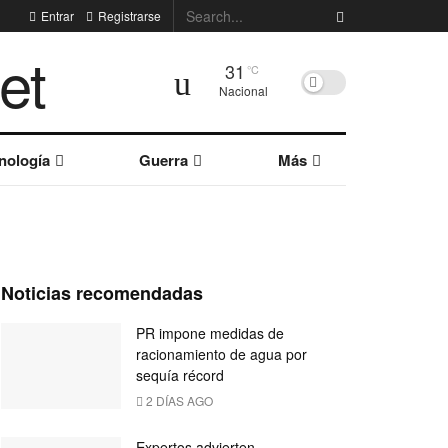
Entrar
Registrarse
31
°C
Nacional
nología
Guerra
Más
Noticias recomendadas
PR impone medidas de
racionamiento de agua por
sequía récord
2 DÍAS AGO
Expertos advierten