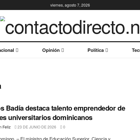
viernes, agosto 7, 2026
cional
Opinión
Política
Tec
a
s Badía destaca talento emprendedor de
es universitarios dominicanos
 Feliz
23 DE JUNIO DE 2026
0
mingo. – El ministro de Educación Superior, Ciencia y