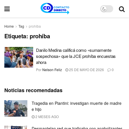
Home
Tag
prohíba
Etiqueta:
prohíba
Danilo Medina calificá como «sumamente
sospechosa» que la JCE prohíba encuestas
ahora
Por
Nelson Feliz
25 DE MAYO DE 2026
0
Noticias recomendadas
Tragedia en Piantini: investigan muerte de madre
e hijo
2 MESES AGO
Desmantelan red que traficaba con anabolizantes,