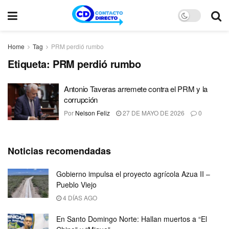
Home
Tag
PRM perdió rumbo
Etiqueta:
PRM perdió rumbo
Antonio Taveras arremete contra el PRM y la
corrupción
Por
Nelson Feliz
27 DE MAYO DE 2026
0
Noticias recomendadas
Gobierno impulsa el proyecto agrícola Azua II –
Pueblo Viejo
4 DÍAS AGO
En Santo Domingo Norte: Hallan muertos a “El