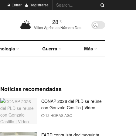
Entrar
Registrarse
28
°C
Villas Agrícolas Número Dos
nología
Guerra
Más
Noticias recomendadas
CONAP-2026 del PLD se reúne
con Gonzalo Castillo | Video
12 HORAS AGO
FARD conquista decimoquinta