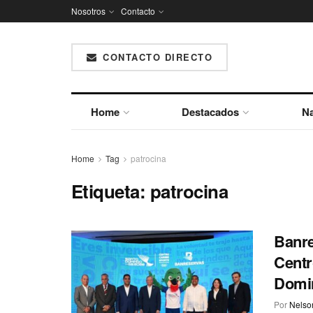
Nosotros
Contacto
CONTACTO DIRECTO
Home
Destacados
Na
Home
Tag
patrocina
Etiqueta:
patrocina
Banre
Centr
Domi
Por
Nelson