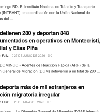
mingo RD.-El Insstituto Nacional de Tránsito y Transporte
e (INTRANT), en coordinación con la Unión Nacional de
 del ...
etienen 280 y deportan 848
umentados en operativos en Montecristi,
llat y Elías Piña
 Feliz
27 DE JUNIO DE 2026
0
OMINGO.- Agentes de Reacción Rápida (ARR) de la
n General de Migración (DGM) detuvieron a un total de 280 ...
eporta más de mil extranjeros en
ción migratoria irregular
 Feliz
25 DE MAYO DE 2026
0
omingo. – La Dirección General de Migración (DGM) informó