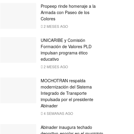
Propeep rinde homenaje a la
Armada con Paseo de los
Colores
2 MESES AGO
UNICARIBE y Comisión
Formación de Valores PLD
impulsan programa ético
educativo
2 MESES AGO
MOCHOTRAN respalda
modernización del Sistema
Integrado de Transporte
impulsada por el presidente
Abinader
4 SEMANAS AGO
Abinader inaugura techado
deportivo-escolar en el municipio