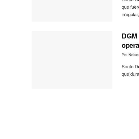
que fuer
irregular,
DGM d
opera
Por
Nelson
Santo Do
que dura