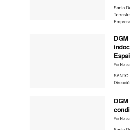
Santo Do
Terrestr
Empresas
DGM d
indoc
Espai
Por
Nelson
SANTO D
Direcció
DGM d
condi
Por
Nelson
Santo D