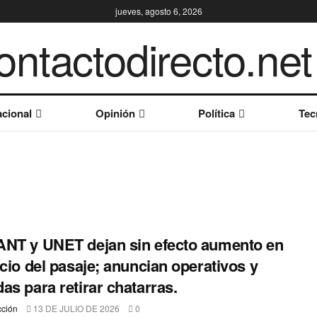
jueves, agosto 6, 2026
cional
Opinión
Política
Tec
NT y UNET dejan sin efecto aumento en
ecio del pasaje; anuncian operativos y
as para retirar chatarras.
ción
13 DE JULIO DE 2026
0