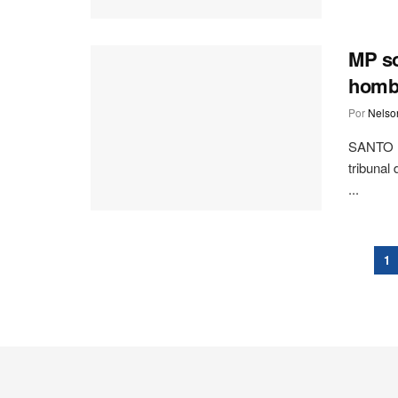
MP so
hombr
Por
Nelson
SANTO DO
tribunal
...
1