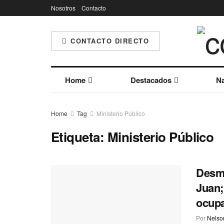
Nosotros
Contacto
CONTACTO DIRECTO
Home
Destacados
Na
Home
Tag
Ministerio Público
Etiqueta:
Ministerio Público
Desma
Juan;
ocup
Por
Nelson