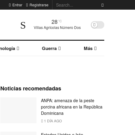
Entrar
Registrarse
28
°C
Villas Agrícolas Número Dos
nología
Guerra
Más
Noticias recomendadas
ANPA: amenaza de la peste
porcina africana en la República
Dominicana
1 DÍA AGO
Estados Unidos e Irán