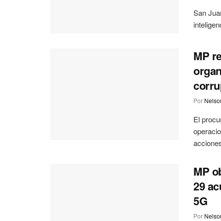
San Juan
inteligen
MP re
organ
corru
Por
Nelson
El procu
operaci
acciones 
MP ob
29 ac
5G
Por
Nelson