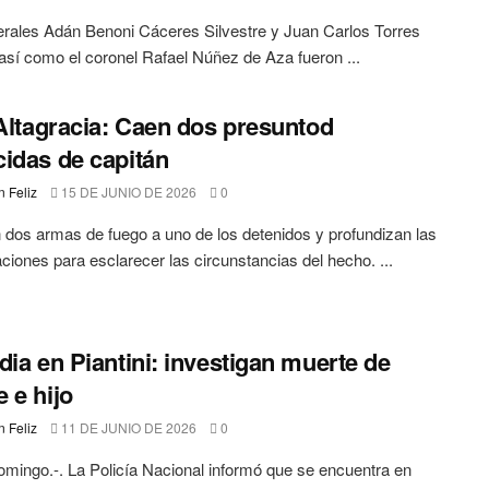
rales Adán Benoni Cáceres Silvestre y Juan Carlos Torres
así como el coronel Rafael Núñez de Aza fueron ...
 Altagracia: Caen dos presuntod
idas de capitán
 Feliz
15 DE JUNIO DE 2026
0
dos armas de fuego a uno de los detenidos y profundizan las
aciones para esclarecer las circunstancias del hecho. ...
dia en Piantini: investigan muerte de
 e hijo
 Feliz
11 DE JUNIO DE 2026
0
mingo.-. La Policía Nacional informó que se encuentra en