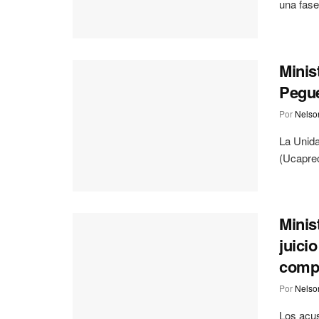
una fase 
Minis
Pegu
Por
Nelson
La Unid
(Ucaprec
Minis
juici
comp
Por
Nelson
Los acus