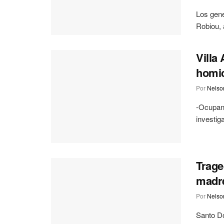
Los gene
Robiou, 
Villa
homic
Por
Nelson
-Ocupan 
investig
Trage
madre
Por
Nelson
Santo Do