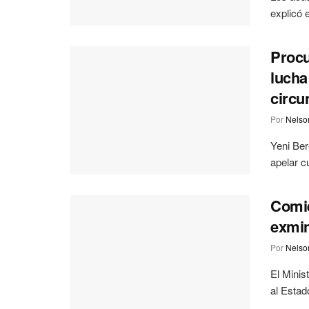
explicó 
Procu
lucha
circu
Por
Nelson
Yeni Ber
apelar c
Comie
exmin
Por
Nelson
El Minis
al Estad