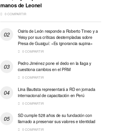
manos de Leonel
0 COMPARTIR
Osiris de León responde a Roberto Tineo y a
Yeisy por sus críticas destempladas sobre
Presa de Guaiguí: «Es ignorancia supina»
0 COMPARTIR
Pedro Jiménez pone el dedo en la llaga y
cuestiona cambios en el PRM
0 COMPARTIR
Lina Bautista representará a RD en jornada
internacional de capacitación en Perú
0 COMPARTIR
SD cumple 528 años de su fundación con
llamado a preservar sus valores e identidad
0 COMPARTIR