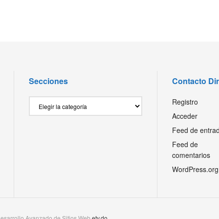
Secciones
Contacto Di
Secciones
Registro
Acceder
Feed de entra
Feed de
comentarios
WordPress.org
esarrollo Avanzado de Sitios Web
etv.do
.