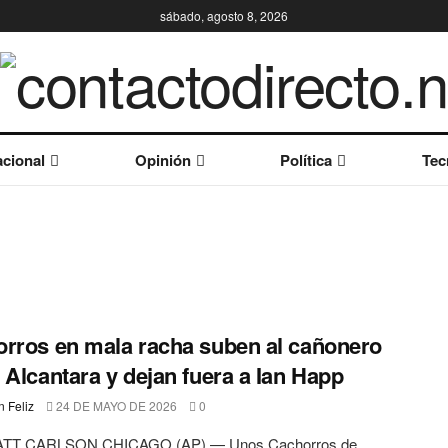
sábado, agosto 8, 2026
cional
Opinión
Política
Tec
rros en mala racha suben al cañonero
 Alcantara y dejan fuera a Ian Happ
 Feliz
24 DE MAYO DE 2026
0
TT CARLSON CHICAGO (AP) — Unos Cachorros de