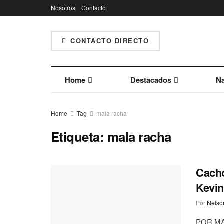
Nosotros
Contacto
CONTACTO DIRECTO
Home
Destacados
Na
Home
Tag
mala racha
Etiqueta:
mala racha
Cacho
Kevin
Por
Nelson
POR MA