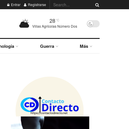
Entrar
Registrarse
28
°C
Villas Agrícolas Número Dos
nología
Guerra
Más