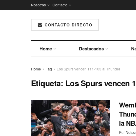
Nosotros
Contacto
CONTACTO DIRECTO
Home
Destacados
Na
Home
Tag
Los Spurs vencen 111-103 al Thunder
Etiqueta:
Los Spurs vencen 1
Wemba
Thund
la N
Por
Nelson