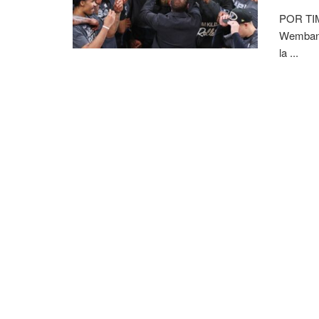
POR TI
Wembany
la ...