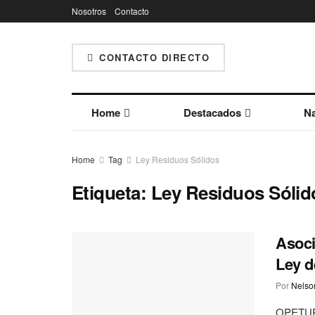
Nosotros
Contacto
CONTACTO DIRECTO
Home
Destacados
Na
Home
Tag
Ley Residuos Sólidos
Etiqueta:
Ley Residuos Sólid
Asoci
Ley d
Por
Nelson
OPETUR,