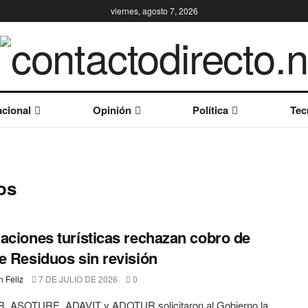
viernes, agosto 7, 2026
cional
Opinión
Política
Tec
os
aciones turísticas rechazan cobro de
e Residuos sin revisión
 Feliz
7 DE JULIO DE 2026
0
 ASOTURE, ADAVIT y ADOTUR solicitaron al Gobierno la