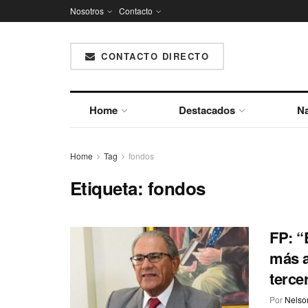
Nosotros
Contacto
CONTACTO DIRECTO
Home
Destacados
Na
Home
Tag
fondos
Etiqueta:
fondos
FP: “
más a
terce
Por
Nelson