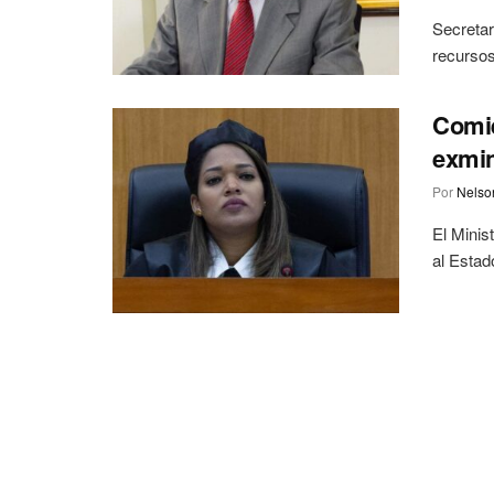
Secretar
recursos
Comie
exmin
Por
Nelson
El Minis
al Estad