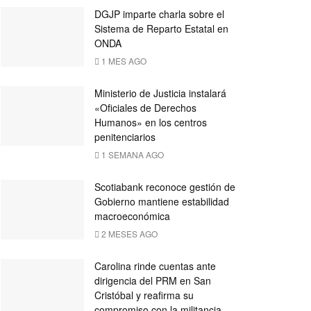
DGJP imparte charla sobre el
Sistema de Reparto Estatal en
ONDA
1 MES AGO
Ministerio de Justicia instalará
«Oficiales de Derechos
Humanos» en los centros
penitenciarios
1 SEMANA AGO
Scotiabank reconoce gestión de
Gobierno mantiene estabilidad
macroeconómica
2 MESES AGO
Carolina rinde cuentas ante
dirigencia del PRM en San
Cristóbal y reafirma su
compromiso con la militancia