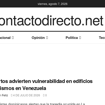
viernes, agosto 7, 2026
cional
Opinión
Política
Tec
tos advierten vulnerabilidad en edificios
sismos en Venezuela
 Feliz
4 DE JULIO DE 2026
0
istas dominicanos alertan que la tragedia ocurrida en La