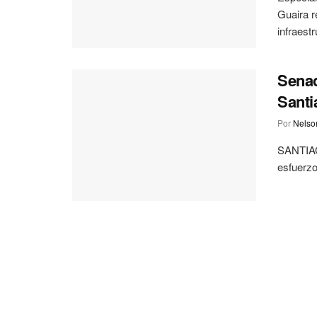
Guaira r
infraestr
Senad
Santi
Por
Nelson
SANTIAGO
esfuerzo