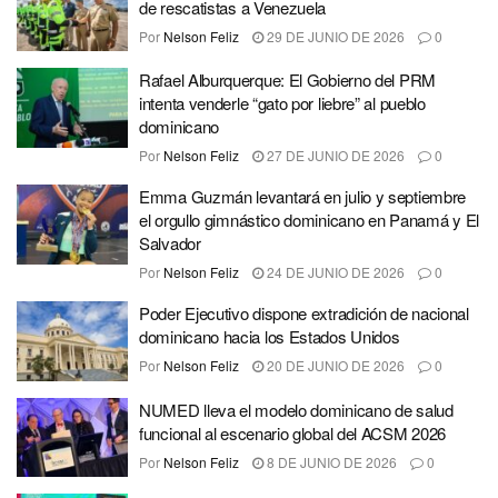
de rescatistas a Venezuela
Por
Nelson Feliz
29 DE JUNIO DE 2026
0
Rafael Alburquerque: El Gobierno del PRM
intenta venderle “gato por liebre” al pueblo
dominicano
Por
Nelson Feliz
27 DE JUNIO DE 2026
0
Emma Guzmán levantará en julio y septiembre
el orgullo gimnástico dominicano en Panamá y El
Salvador
Por
Nelson Feliz
24 DE JUNIO DE 2026
0
Poder Ejecutivo dispone extradición de nacional
dominicano hacia los Estados Unidos
Por
Nelson Feliz
20 DE JUNIO DE 2026
0
NUMED lleva el modelo dominicano de salud
funcional al escenario global del ACSM 2026
Por
Nelson Feliz
8 DE JUNIO DE 2026
0