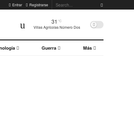
Entrar
Registrarse
31
°C
Villas Agrícolas Número Dos
nología
Guerra
Más