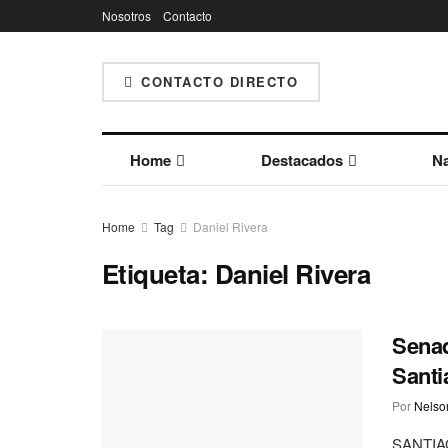
Nosotros
Contacto
CONTACTO DIRECTO
Home
Destacados
Na
Home
Tag
Daniel Rivera
Etiqueta:
Daniel Rivera
Senad
Santi
Por
Nelson
SANTIAGO