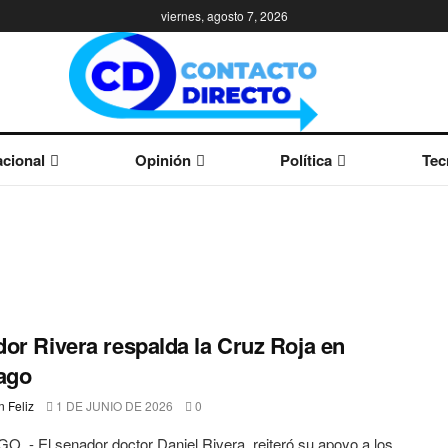
viernes, agosto 7, 2026
cional
Opinión
Política
Tec
or Rivera respalda la Cruz Roja en
ago
 Feliz
1 DE JUNIO DE 2026
0
. - El senador doctor Daniel Rivera, reiteró su apoyo a los