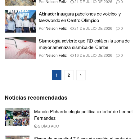
Por
Nelson Feliz
21 DE JULIO DE 2026
0
Abinader inaugura pabellones de voleibol y
taekwondo en Centro Olímpico
Por
Nelson Feliz
21 DE JULIO DE 2026
0
Sismología advierte que RD está en la zona de
mayor amenaza sísmica del Caribe
Por
Nelson Feliz
16 DE JULIO DE 2026
0
1
2
Noticias recomendadas
Manolo Pichardo elogia política exterior de Leonel
Fernández
2 DÍAS AGO
Sismo de magnitud 7,2 sacude región al norte de