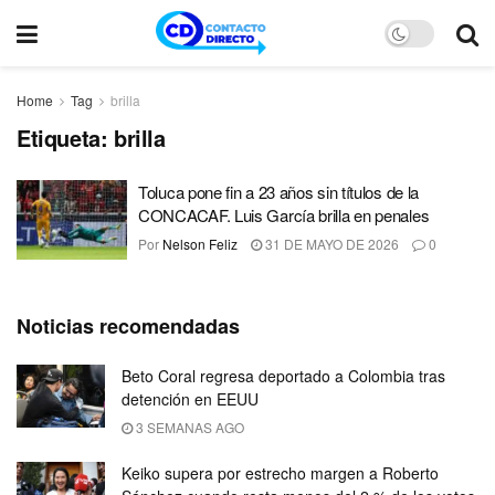
Home
Tag
brilla
Etiqueta:
brilla
Toluca pone fin a 23 años sin títulos de la
CONCACAF. Luis García brilla en penales
Por
Nelson Feliz
31 DE MAYO DE 2026
0
Noticias recomendadas
Beto Coral regresa deportado a Colombia tras
detención en EEUU
3 SEMANAS AGO
Keiko supera por estrecho margen a Roberto