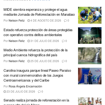
MIDE siembra esperanza y protege el agua
mediante Jornada de Reforestación en Manabao
Por
Nelson Feliz
4 DE AGOSTO DE 2026
0
Estado refuerza protección de áreas protegidas
con operativo contra delitos ambientales
Por
Nelson Feliz
31 DE JULIO DE 2026
0
Medio Ambiente refuerza la protección de la
principal cuenca hidrográfica del país
Por
Nelson Feliz
25 DE JULIO DE 2026
0
Carolina inaugura parque lineal Paseo Paraíso
con mural conmemorativo de los Juegos
Centroamericanos y del Caribe
Por
Rosa Ángela Encarnación
23 DE JULIO DE 2026
0
Senado realiza jornada de reforestación en la
cuenca alta del río Nizao