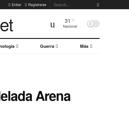
Entrar
Registrarse
31
°C
Nacional
nología
Guerra
Más
delada Arena