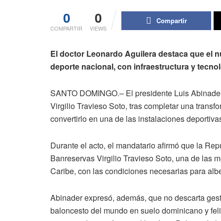
0
0
Compartir
COMPARTIR
VIEWS
El doctor Leonardo Aguilera destaca que el n
deporte nacional, con infraestructura y tecno
SANTO DOMINGO.– El presidente Luis Abinader 
Virgilio Travieso Soto, tras completar una transf
convertirlo en una de las instalaciones deportiv
Durante el acto, el mandatario afirmó que la R
Banreservas Virgilio Travieso Soto, una de las m
Caribe, con las condiciones necesarias para alb
Abinader expresó, además, que no descarta gestio
baloncesto del mundo en suelo dominicano y felic