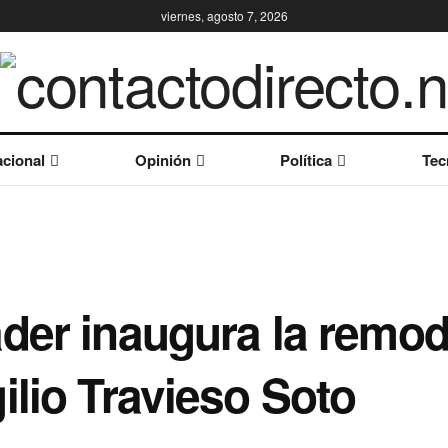
viernes, agosto 7, 2026
cional
Opinión
Política
Tec
ader inaugura la remo
ilio Travieso Soto