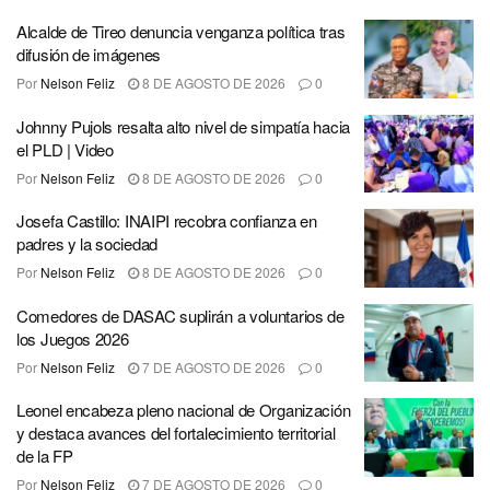
Alcalde de Tireo denuncia venganza política tras
difusión de imágenes
Por
Nelson Feliz
8 DE AGOSTO DE 2026
0
Johnny Pujols resalta alto nivel de simpatía hacia
el PLD | Video
Por
Nelson Feliz
8 DE AGOSTO DE 2026
0
Josefa Castillo: INAIPI recobra confianza en
padres y la sociedad
Por
Nelson Feliz
8 DE AGOSTO DE 2026
0
Comedores de DASAC suplirán a voluntarios de
los Juegos 2026
Por
Nelson Feliz
7 DE AGOSTO DE 2026
0
Leonel encabeza pleno nacional de Organización
y destaca avances del fortalecimiento territorial
de la FP
Por
Nelson Feliz
7 DE AGOSTO DE 2026
0