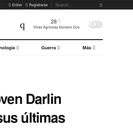
Entrar
Registrarse
28
°C
Villas Agrícolas Número Dos
nología
Guerra
Más
oven Darlin
sus últimas