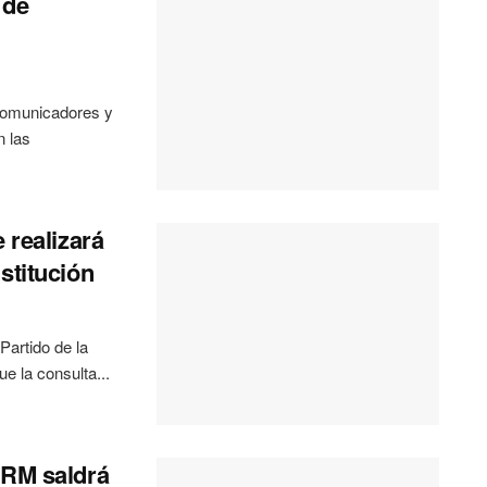
 de
comunicadores y
n las
 realizará
stitución
Partido de la
e la consulta...
PRM saldrá