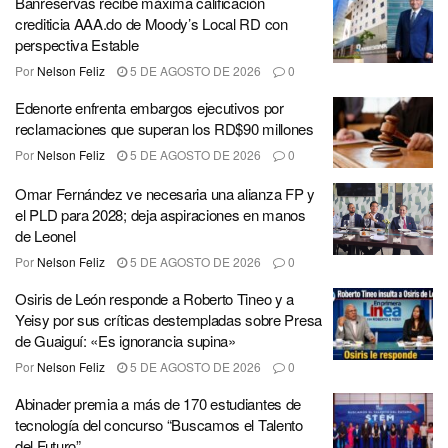
Banreservas recibe máxima calificación
crediticia AAA.do de Moody’s Local RD con
perspectiva Estable
Por
Nelson Feliz
5 DE AGOSTO DE 2026
0
Edenorte enfrenta embargos ejecutivos por
reclamaciones que superan los RD$90 millones
Por
Nelson Feliz
5 DE AGOSTO DE 2026
0
Omar Fernández ve necesaria una alianza FP y
el PLD para 2028; deja aspiraciones en manos
de Leonel
Por
Nelson Feliz
5 DE AGOSTO DE 2026
0
Osiris de León responde a Roberto Tineo y a
Yeisy por sus críticas destempladas sobre Presa
de Guaiguí: «Es ignorancia supina»
Por
Nelson Feliz
5 DE AGOSTO DE 2026
0
Abinader premia a más de 170 estudiantes de
tecnología del concurso “Buscamos el Talento
del Futuro”