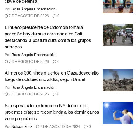
clave de defensa
Por
Rosa Ángela Encarnación
7 DE AGOSTO DE 2026
0
El nuevo presidente de Colombia tomará
posesión hoy durante ceremonia en Cali,
destacando la postura dura contra los grupos
armados
Por
Rosa Ángela Encarnación
7 DE AGOSTO DE 2026
0
Al menos 300 niños muertos en Gaza desde alto
fuego de octubre: uno al día, según Unicef
Por
Rosa Ángela Encarnación
7 DE AGOSTO DE 2026
0
Se espera calor extremo en NY durante los
próximos días; se recomienda a los dominicanos
venir preparados
Por
Nelson Feliz
7 DE AGOSTO DE 2026
0