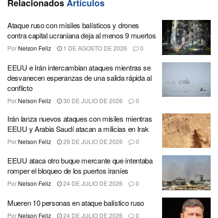
Relacionados
Artículos
Ataque ruso con misiles balísticos y drones
contra capital ucraniana deja al menos 9 muertos
Por
Nelson Feliz
1 DE AGOSTO DE 2026
0
EEUU e Irán intercambian ataques mientras se
desvanecen esperanzas de una salida rápida al
conflicto
Por
Nelson Feliz
30 DE JULIO DE 2026
0
Irán lanza nuevos ataques con misiles mientras
EEUU y Arabia Saudí atacan a milicias en Irak
Por
Nelson Feliz
29 DE JULIO DE 2026
0
EEUU ataca otro buque mercante que intentaba
romper el bloqueo de los puertos iraníes
Por
Nelson Feliz
24 DE JULIO DE 2026
0
Mueren 10 personas en ataque balístico ruso
Por
Nelson Feliz
24 DE JULIO DE 2026
0