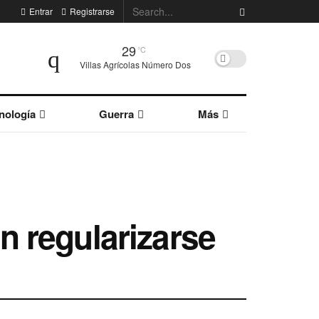
Entrar
Registrarse
29
°C
Villas Agrícolas Número Dos
nología
Guerra
Más
 regularizarse