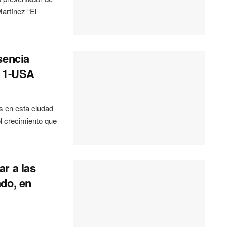
Martínez “El
sencia
n 1-USA
en esta ciudad
l crecimiento que
r a las
do, en