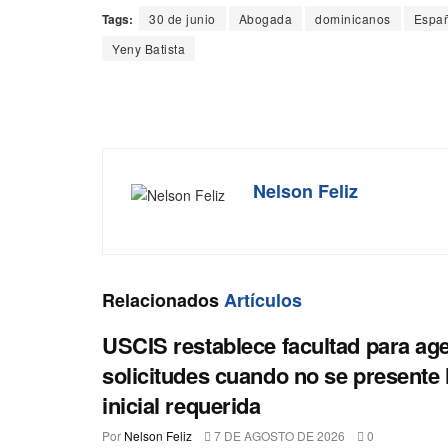
Tags:
30 de junio
Abogada
dominicanos
Espa
Yeny Batista
Nelson Feliz
Relacionados
Artículos
USCIS restablece facultad para ag
solicitudes cuando no se presente 
inicial requerida
Por
Nelson Feliz
7 DE AGOSTO DE 2026
0