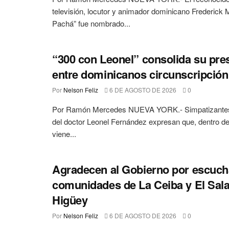
televisión, locutor y animador dominicano Frederick 
Pachá” fue nombrado...
“300 con Leonel” consolida su pre
entre dominicanos circunscripció
Por
Nelson Feliz
6 DE AGOSTO DE 2026
0
Por Ramón Mercedes NUEVA YORK.- Simpatizantes 
del doctor Leonel Fernández expresan que, dentro de
viene...
Agradecen al Gobierno por escucha
comunidades de La Ceiba y El Sala
Higüey
Por
Nelson Feliz
6 DE AGOSTO DE 2026
0