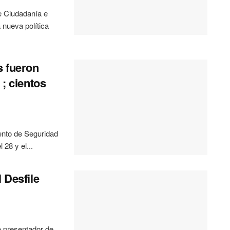
 Ciudadanía e
nueva política
s fueron
 ; cientos
to de Seguridad
28 y el...
 Desfile
presentador de