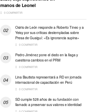
manos de Leonel
0 COMPARTIR
Osiris de León responde a Roberto Tineo y a
Yeisy por sus críticas destempladas sobre
Presa de Guaiguí: «Es ignorancia supina»
0 COMPARTIR
Pedro Jiménez pone el dedo en la llaga y
cuestiona cambios en el PRM
0 COMPARTIR
Lina Bautista representará a RD en jornada
internacional de capacitación en Perú
0 COMPARTIR
SD cumple 528 años de su fundación con
llamado a preservar sus valores e identidad
0 COMPARTIR