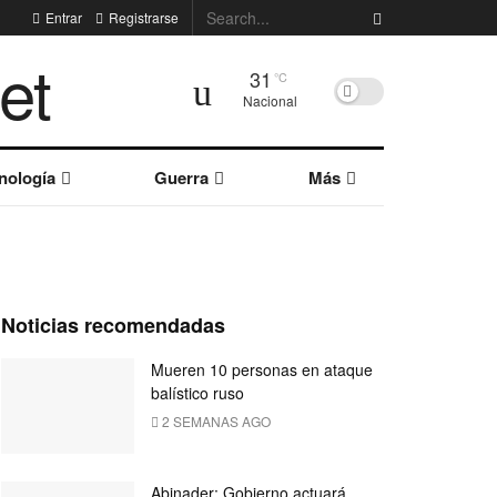
Entrar
Registrarse
31
°C
Nacional
nología
Guerra
Más
Noticias recomendadas
Mueren 10 personas en ataque
balístico ruso
2 SEMANAS AGO
Abinader: Gobierno actuará