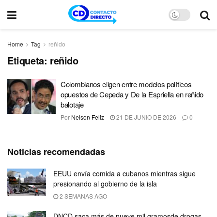
Home
Tag
reñido
Etiqueta:
reñido
Colombianos eligen entre modelos políticos
opuestos de Cepeda y De la Espriella en reñido
balotaje
Por
Nelson Feliz
21 DE JUNIO DE 2026
0
Noticias recomendadas
EEUU envía comida a cubanos mientras sigue
presionando al gobierno de la isla
2 SEMANAS AGO
DNCD saca más de nueve mil gramosde drogas