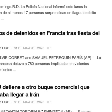
mingo.R.D. La Policía Nacional informó este lunes la
n de al menos 17 personas sorprendidas en flagrante delito
...
os de detenidos en Francia tras fiesta del
 Feliz
31 DE MAYO DE 2026
0
LVIE CORBET and SAMUEL PETREQUIN PARÍS (AP) — La
francesa detuvo a 780 personas implicadas en violentos
mientos ...
detiene a otro buque comercial que
aba llegar a Irán
 Feliz
30 DE MAYO DE 2026
0
NSTANTIN TOROPIN WASHINGTON (AP) — Fuerzas