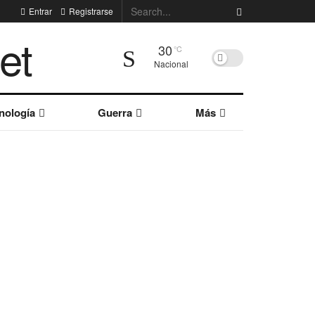
Entrar
Registrarse
30
°C
Nacional
nología
Guerra
Más