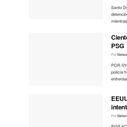
Santo Do
detenció
mientras 
Cient
PSG
Por
Nelson
POR SY
policía 
enfrenta
EEUU 
intent
Por
Nelson
POR KO