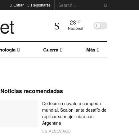
Entrar
Registrarse
28
°C
Nacional
nología
Guerra
Más
Noticias recomendadas
De técnico novato a campeón
mundial. Scaloni ante desafío de
replicar su mejor obra con
Argentina
2 MESES AGO