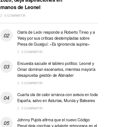
manos de Leonel
0 COMPARTIR
Osiris de León responde a Roberto Tineo y a
Yeisy por sus críticas destempladas sobre
Presa de Guaiguí: «Es ignorancia supina»
0 COMPARTIR
Encuesta sacude el tablero político: Leonel y
Omar dominan escenarios, mientras mayoría
desaprueba gestión de Abinader
0 COMPARTIR
Cuarta ola de calor arranca con avisos en toda
España, salvo en Asturias, Murcia y Baleares
0 COMPARTIR
Johnny Pujols afirma que el nuevo Código
Penal deja ronchas y advierte retrocesos en el