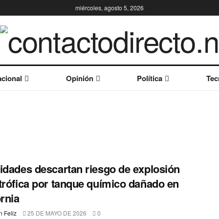
miércoles, agosto 5, 2026
cional
Opinión
Política
Tec
idades descartan riesgo de explosión
trófica por tanque químico dañado en
ornia
 Feliz
25 DE MAYO DE 2026
0