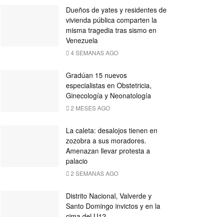
Dueños de yates y residentes de
vivienda pública comparten la
misma tragedia tras sismo en
Venezuela
4 SEMANAS AGO
Gradúan 15 nuevos
especialistas en Obstetricia,
Ginecología y Neonatología
2 MESES AGO
La caleta: desalojos tienen en
zozobra a sus moradores.
Amenazan llevar protesta a
palacio
2 SEMANAS AGO
Distrito Nacional, Valverde y
Santo Domingo invictos y en la
cima del U12