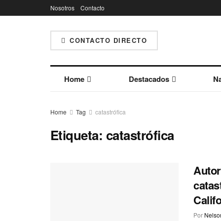
Nosotros
Contacto
CONTACTO DIRECTO
Home
Destacados
Na
Home
Tag
catastrófica
Etiqueta:
catastrófica
Autor
catas
Calif
Por
Nelson