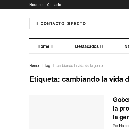
Nosotros
Contacto
CONTACTO DIRECTO
Home
Destacados
Na
Home
Tag
cambiando la vida de la gente
Etiqueta:
cambiando la vida d
Gober
la pr
la ge
Por
Nelson