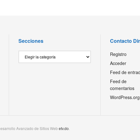
Secciones
Contacto Di
Secciones
Registro
Acceder
Feed de entra
Feed de
comentarios
WordPress.org
esarrollo Avanzado de Sitios Web
etv.do
.