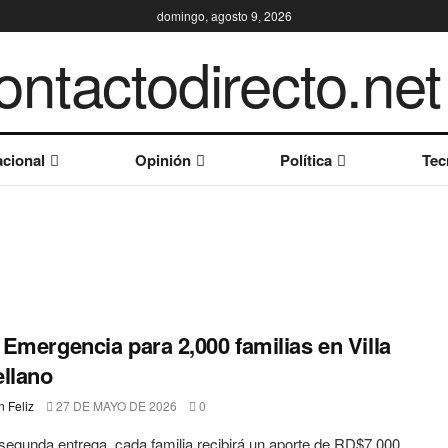
domingo, agosto 9, 2026
cional
Opinión
Política
Tec
Emergencia para 2,000 familias en Villa
llano
 Feliz
27 DE MAYO DE 2026
0
segunda entrega, cada familia recibirá un aporte de RD$7,000,