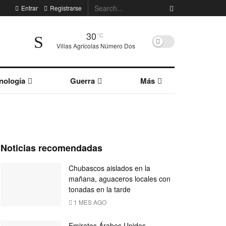
Entrar
Registrarse
30
°C
Villas Agrícolas Número Dos
nología
Guerra
Más
Noticias recomendadas
Chubascos aislados en la
mañana, aguaceros locales con
tonadas en la tarde
1 MES AGO
Emiratos Árabes Unidos