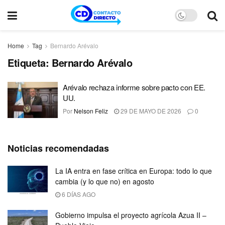
Home
Tag
Bernardo Arévalo
Etiqueta:
Bernardo Arévalo
Arévalo rechaza informe sobre pacto con EE.
UU.
Por
Nelson Feliz
29 DE MAYO DE 2026
0
Noticias recomendadas
La IA entra en fase crítica en Europa: todo lo que
cambia (y lo que no) en agosto
6 DÍAS AGO
Gobierno impulsa el proyecto agrícola Azua II –