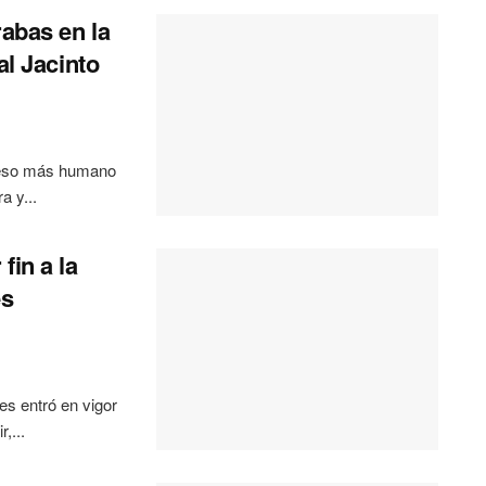
rabas en la
al Jacinto
ceso más humano
a y...
fin a la
es
 entró en vigor
,...