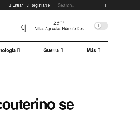
Entrar
Registrarse
29
°C
Villas Agrícolas Número Dos
nología
Guerra
Más
couterino se