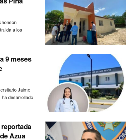
ías Piña
 Jhonson
ruida a los
 a 9 meses
e
ersitario Jaime
 ha desarrollado
 reportada
 de Azua