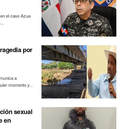
 en el caso Azua
..
tragedia por
omunica a
uier momento y...
ción sexual
e en